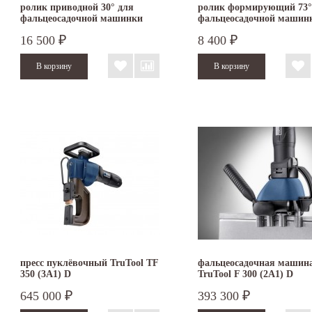
ролик приводной 30° для
ролик формирующий 73°
фальцеосадочной машинки
фальцеосадочной машин
TruTool F 300
TruTool F 300
16 500
8 400
₽
₽
пресс пуклёвочный TruTool TF
фальцеосадочная машин
350 (3A1) D
TruTool F 300 (2A1) D
645 000
393 300
₽
₽