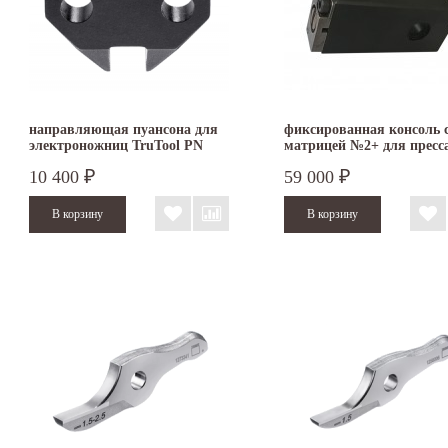
направляющая пуансона для
фиксированная консоль 
электроножниц TruTool PN
матрицей №2+ для пресс
161/200/201 1884927
TruTool TF 350
10 400
59 000
₽
₽