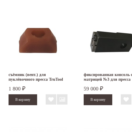
съёмник (вент.) для
фиксированная консоль 
пуклёвочного пресса TruTool
матрицей №3 для пресса
TF 350
TruTool TF 350
1 800
59 000
₽
₽