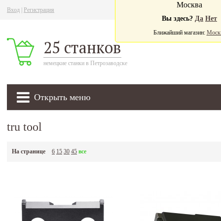
Москва
Вход
|
Регистрация
Ва
Вы здесь?
Да
Нет
Ближайший магазин:
Моск
25 станков
немецкие станки в Петрозаводске
Открыть меню
tru tool
На странице
6
15
30
45
все