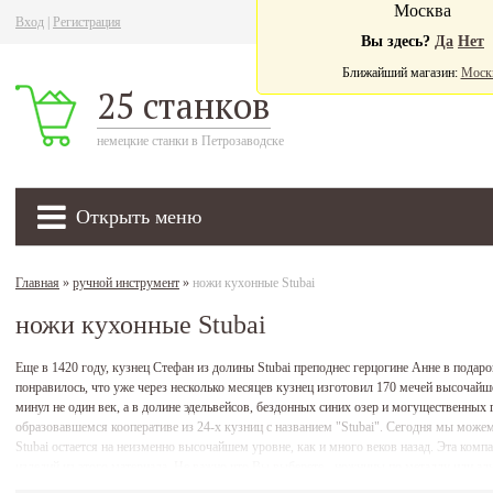
Москва
Вход
|
Регистрация
Ва
Вы здесь?
Да
Нет
Ближайший магазин:
Моск
25 станков
немецкие станки в Петрозаводске
Открыть меню
Главная
»
ручной инструмент
»
ножи кухонные Stubai
ножи кухонные Stubai
Еще в 1420 году, кузнец Стефан из долины Stubai преподнес герцогине Анне в подар
понравилось, что уже через несколько месяцев кузнец изготовил 170 мечей высочайше
минул не один век, а в долине эдельвейсов, бездонных синих озер и могущественных г
образовавшемся кооперативе из 24-х кузниц с названием "Stubai". Сегодня мы може
Stubai остается на неизменно высочайшем уровне, как и много веков назад. Эта комп
изделий из этого материала. Не важно что Вы выберете - ножницы по металлу или ал
правильный выбор! Изделия, которые выпускает компания Stubai, весьма разнообраз