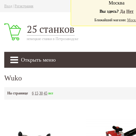
Москва
Вход
|
Регистрация
Ва
Вы здесь?
Да
Нет
Ближайший магазин:
Моск
25 станков
немецкие станки в Петрозаводске
Открыть меню
Wuko
На странице
6
15
30
45
все