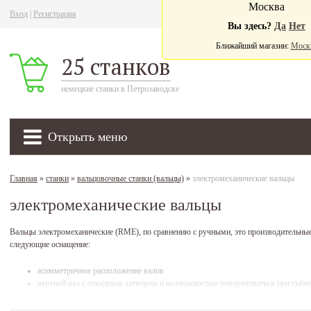
Москва
Вход
|
Регистрация
Ва
Вы здесь?
Да
Нет
Ближайший магазин:
Моск
25 станков
немецкие станки в Петрозаводске
Открыть меню
Главная
»
станки
»
вальцовочные станки (вальцы)
»
электромеханические вальцы
электромеханические вальцы
Вальцы электромеханические (RME),
по сравнению с ручными, это производительны
следующие оснащение:
асимметричное расположение валов
верхний вал с откидным затвором и возможностью поворачиваться при съёме
конусное формообразование деталей за счёт установки под углом заднего вал
быстрая установка нижнего вала