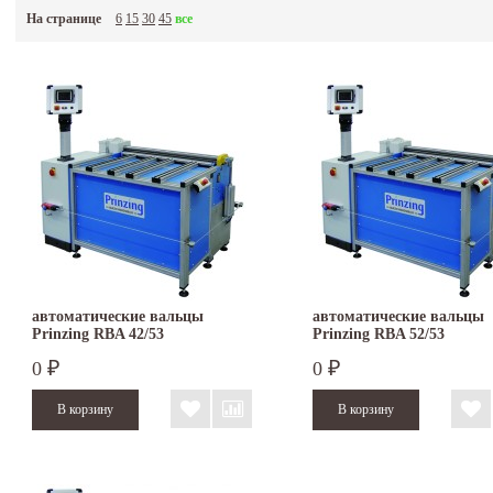
точная установка заднего вала при помощи ходового винта с цифровой индик
На странице
6
15
30
45
все
привод через редуктор от оснащенного тормозом двигателя.
Немецкая фирма PRINZING Maschinenbau
предлагает вальцы с электроприводом ра
обрабатываемого листа до 4,5мм, при рабочей длине 1030мм. В стандартной комплек
могут иметь шлифованную или полированную поверхность, повышенную твёрдость и
гибочный паз, а нижний и задний закладные канавки для проволоки. Двигатель может
привод на 3 вала. Дополнительно вальцы могут быть оснащены боковым упором для
подгибающим приспособлением с четвёртым передним валом, электроприводом задн
автоматические вальцы
автоматические вальцы
Prinzing RBA 42/53
Prinzing RBA 52/53
0
0
₽
₽