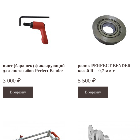
винт (барашек) фиксирующий
ролик PERFECT BENDER
для листогибов Perfect Bender
косой R = 0,7 мм с
Buschmann Tools
подшипником
3 000
5 500
₽
₽