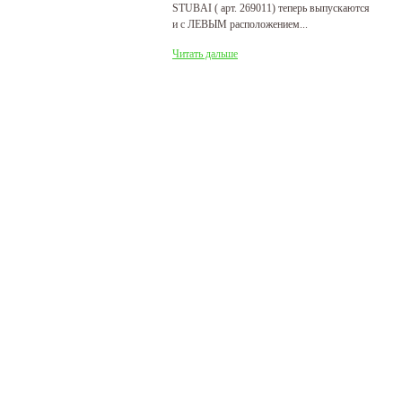
STUBAI ( арт. 269011) теперь выпускаются
пр
и с ЛЕВЫМ расположением...
де
Читать дальше
Ч