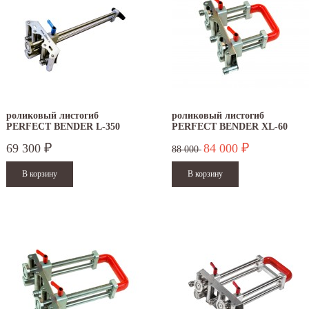
роликовый листогиб
роликовый листогиб
PERFECT BENDER L-350
PERFECT BENDER XL-60
69 300
84 000
₽
₽
88 000
.12.2025
30.04.2025
ежим работы офисов в новогодние
30 апреля - работаем в обычном режиме с