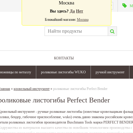
Москва
Валюта:
М
Вы здесь?
Да
Нет
Ближайший магазин:
Москва
КОНТАКТЫ
ножницы по металлу
роликовые листогибы WUKO
ручной инструмент
лавная
»
кровельный инструмент
»
роликовые листогибы Perfect Bender
роликовые листогибы Perfect Bender
ровельный инструмент - ручные роликовые листогибы (известные кровельщикам фальце
олики, бендер, гибочное приспособление, wuko) очень давно знакомы российским кров
етали роликовых листогибов производителя Buschmann Tools марки PERFECT BENDER п
одружества из материалов высшего качества по новейшим технологиям производства с