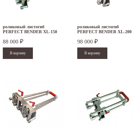
аздники 2025 - 2026 г.: г. Москва: 29, 30
01 по 04 мая - выходные дни с 05 по 07 м
кабря - работаем в обычном режиме,...
- работаем в обычном...
итать дальше
Читать дальше
роликовый листогиб
роликовый листогиб
PERFECT BENDER XL-150
PERFECT BENDER XL-200
88 000
98 000
₽
₽