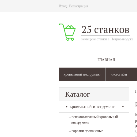
Вход
|
Регистрация
25 станков
немецкие станки в Петрозаводске
ГЛАВНАЯ
кровельный инструмент
листогибы
Г
Каталог
кровельный инструмент
К
–
вспомогательный кровельный
р
инструмент
д
–
горелки пропановые
С