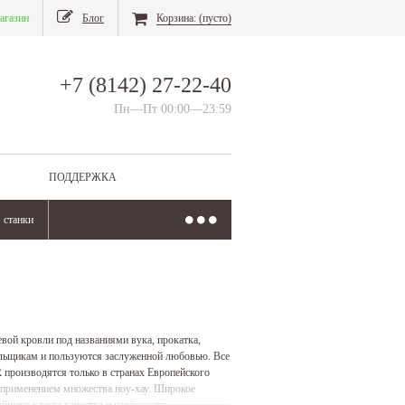
агазин
Блог
Корзина:
(пусто)
+7 (8142) 27-22-40
Пн—Пт 00:00—23:59
ПОДДЕРЖКА
станки
вой кровли под названиями вука, прокатка,
ельщикам и пользуются заслуженной любовью. Все
роизводятся только в странах Европейского
 применением множества ноу-хау. Широкое