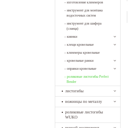
п
–
изготовление кляммеров
о
–
инструмент для монтажа
в
водосточных систем
3
–
инструмент для шифера
(сланца)
–
киянки
–
клещи кровельные
–
кляммеры кровельные
–
кровельные рамки
–
оправки кровельные
–
роликовые листогибы Perfect
Bender
листогибы
ножницы по металлу
роликовые листогибы
WUKO
ручной инструмент