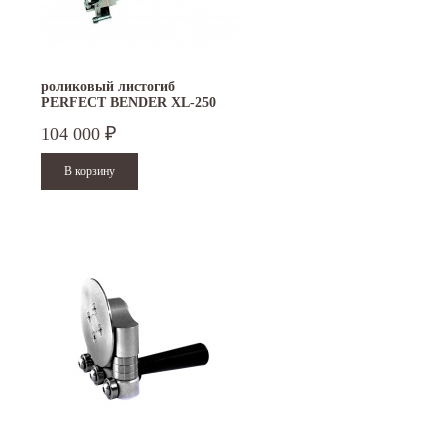
ая
Международной промышленной выставке
Петербурге. Москва. 29 декабря 20
"Металл-Экспо'2024", которая...
9 до 18 часов; с...
Читать дальше
Читать дальше
роликовый листогиб
PERFECT BENDER XL-250
104 000
₽