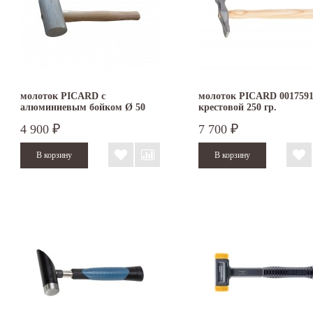
молоток PICARD с
молоток PICARD 001759
алюминиевым бойком Ø 50
крестовой 250 гр.
мм
4 900
7 700
₽
₽