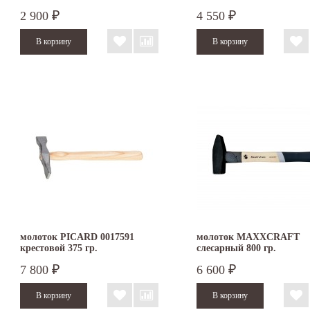
рукояткой
2 900
4 550
₽
₽
молоток PICARD 0017591
молоток MAXXCRAFT
крестовой 375 гр.
слесарный 800 гр.
7 800
6 600
₽
₽