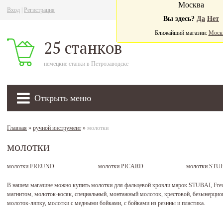
Москва
Вход
|
Регистрация
Ва
Вы здесь?
Да
Нет
Ближайший магазин:
Моск
25 станков
немецкие станки в Петрозаводске
Открыть меню
Главная
»
ручной инструмент
»
молотки
молотки
молотки FREUND
молотки PICARD
молотки STU
В нашем магазине можно купить молотки для фальцевой кровли марок STUBAI, Freund
магнитом, молоток-косяк, специальный, монтажный молоток, крестовой, безынерцион
молоток-ляпку, молотки с медными бойками, с бойками из резины и пластика.