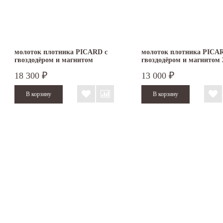
молоток плотника PICARD с
молоток плотника PICA
гвоздодёром и магнитом
гвоздодёром и магнитом 
кожаная рукоятка
компонентная рукоятка
18 300
13 000
₽
₽