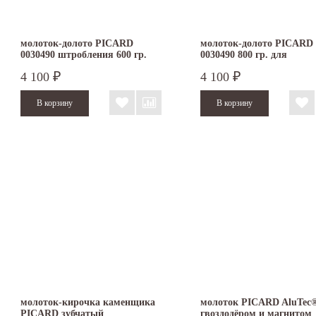
молоток-долото PICARD
молоток-долото PICARD
0030490 штробления 600 гр.
0030490 800 гр. для
штробления
4 100
4 100
₽
₽
молоток-кирочка каменщика
молоток PICARD AluTec®
PICARD зубчатый
гвоздодёром и магнитом