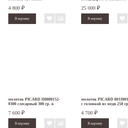
4 800
25 000
₽
₽
молоток PICARD H0000152-
молоток PICARD 0033001
0300 слесарный 300 гр. в
с головкой из меди 250 гр
деревянной коробке
7 600
4 700
₽
₽