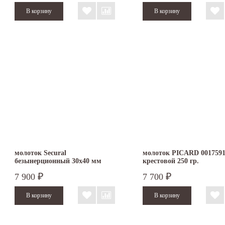
молоток Secural
молоток PICARD 001759
безынерционный 30х40 мм
крестовой 250 гр.
3380.040
7 900
7 700
₽
₽