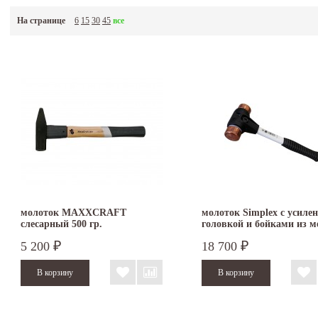
На странице
6
15
30
45
все
молоток MAXXCRAFT
молоток Simplex с усиле
слесарный 500 гр.
головкой и бойками из м
40 мм 3704.040
5 200
18 700
₽
₽