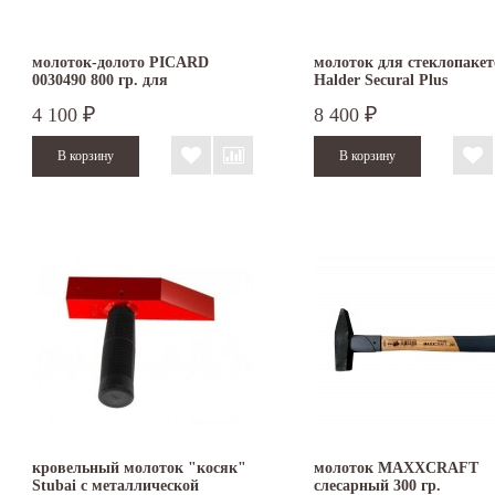
молоток-долото PICARD
молоток для стеклопакет
0030490 800 гр. для
Halder Secural Plus
штробления
безынерционный 30х40 
4 100
8 400
₽
₽
3380.140
кровельный молоток "косяк"
молоток MAXXCRAFT
Stubai с металлической
слесарный 300 гр.