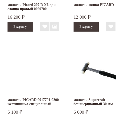
молоток Picard 207 R XL для
молоток-ляпка PICARD
сланца правый 0020700
16 200
12 000
₽
₽
молоток PICARD 0017701-0200
молоток Supercraft
жестянщика специальный
безынерционный 30 мм
3377.030
5 100
6 000
₽
₽