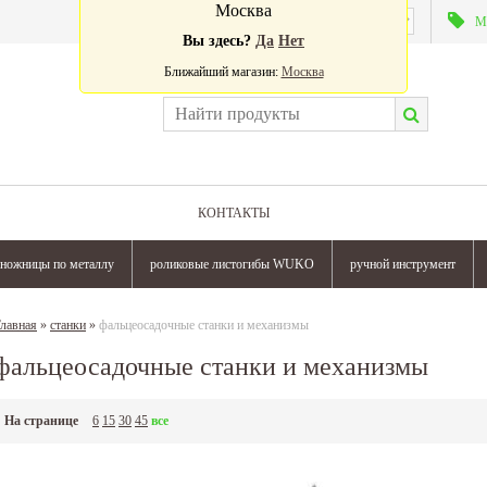
Москва
Валюта:
М
Вы здесь?
Да
Нет
Ближайший магазин:
Москва
КОНТАКТЫ
ножницы по металлу
роликовые листогибы WUKO
ручной инструмент
лавная
»
станки
»
фальцеосадочные станки и механизмы
фальцеосадочные станки и механизмы
На странице
6
15
30
45
все