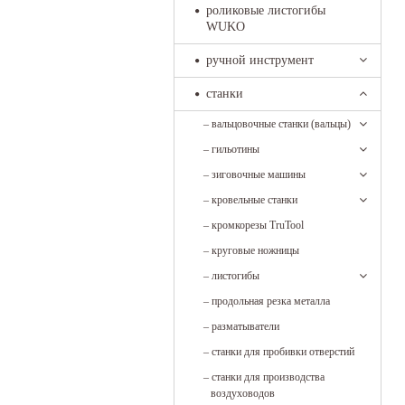
роликовые листогибы
WUKO
ручной инструмент
станки
–
вальцовочные станки (вальцы)
–
гильотины
–
зиговочные машины
–
кровельные станки
–
кромкорезы TruTool
–
круговые ножницы
–
листогибы
–
продольная резка металла
–
разматыватели
–
станки для пробивки отверстий
–
станки для производства
воздуховодов