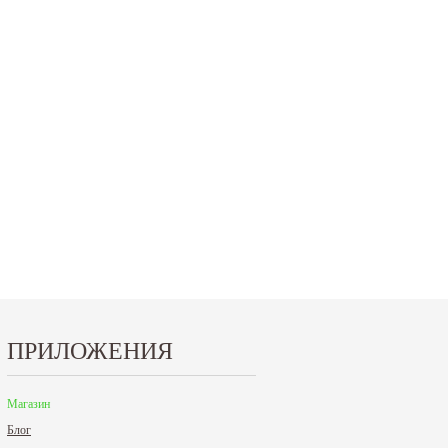
15.10.2024
29.12.2023
Приглашаем посетить наш стенд на 30-й
Режим работы офисов в Москве и
ая
Международной промышленной выставке
Петербурге. Москва. 29 декабря 20
"Металл-Экспо'2024", которая...
9 до 18 часов; с 30 декабря...
Читать дальше
Читать дальше
ПРИЛОЖЕНИЯ
Магазин
Блог