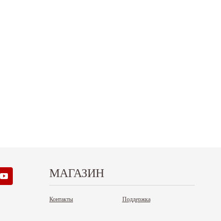
.12.2025
30.04.2025
ежим работы офисов в новогодние
30 апреля - работаем в обычном режиме с
аздники 2025 - 2026 г.: г. Москва: 29, 30
01 по 04 мая - выходные дни с 05 по 07 м
кабря - работаем в обычном...
- работаем в обычном режиме с 08 по...
итать дальше
Читать дальше
МАГАЗИН
Контакты
Поддержка