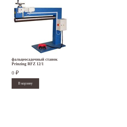
фальцеосадочный станок
Prinzing RFZ 12/1
0
₽