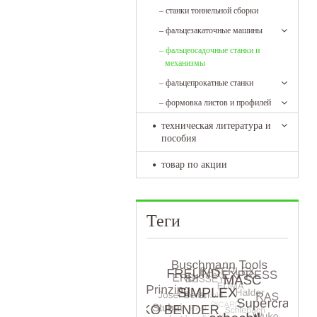
–
станки тоннельной сборки
–
фальцезакаточные машины
–
фальцеосадочные станки и
механизмы
–
фальцепрокатные станки
–
формовка листов и профилей
техническая литература и
пособия
товар по акции
Теги