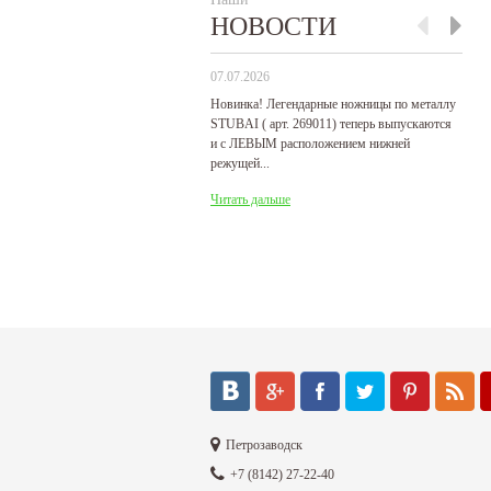
НОВОСТИ
07.07.2026
29
Новинка! Легендарные ножницы по металлу
Р
STUBAI ( арт. 269011) теперь выпускаются
пр
и с ЛЕВЫМ расположением нижней
де
режущей...
Ч
Читать дальше
Петрозаводск
+7 (8142) 27-22-40