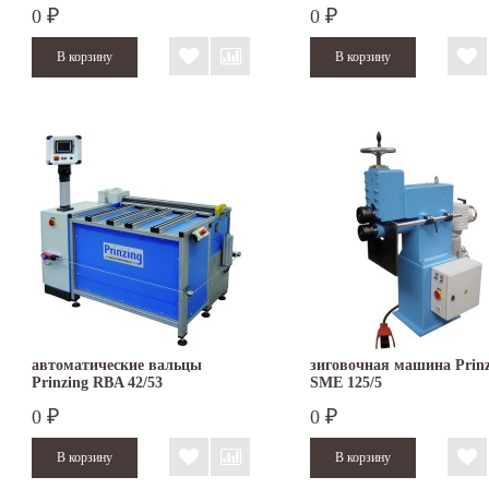
0
0
₽
₽
автоматические вальцы
зиговочная машина Prinz
Prinzing RBA 42/53
SMЕ 125/5
0
0
₽
₽