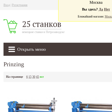
Москва
Вход
|
Регистрация
Ва
Вы здесь?
Да
Нет
Ближайший магазин:
Моск
25 станков
немецкие станки в Петрозаводске
Открыть меню
Prinzing
На странице
6
15
30
45
все