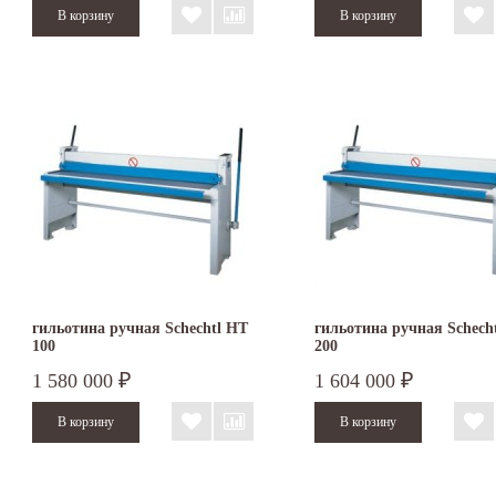
гильотина ручная Schechtl HT
гильотина ручная Schech
100
200
1 580 000
1 604 000
₽
₽