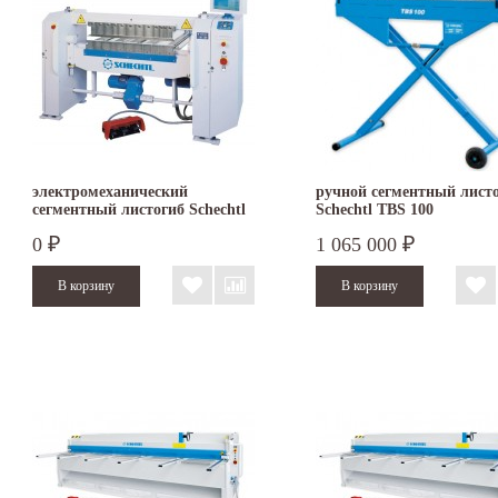
электромеханический
ручной сегментный лист
сегментный листогиб Schechtl
Schechtl TBS 100
MAXI 100
0
1 065 000
₽
₽