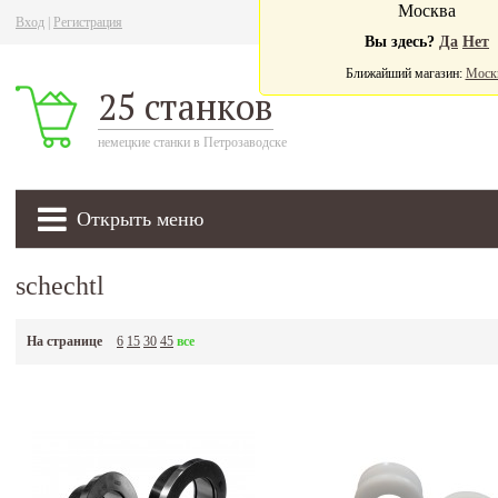
Москва
Вход
|
Регистрация
Ва
Вы здесь?
Да
Нет
Ближайший магазин:
Моск
25 станков
немецкие станки в Петрозаводске
Открыть меню
schechtl
На странице
6
15
30
45
все