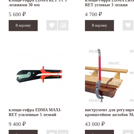
клещи-гофра EDMA RET 5 с 5
клещи-гофра EDMA ER
лезвиями 30 мм
RET угловые 3 лезвия
5 600
4 700
₽
₽
клещи-гофра EDMA MAXI-
инструмент для регулир
RET усиленные 5 лезвий
кронштейнов желобов 
9 400
43 000
₽
₽