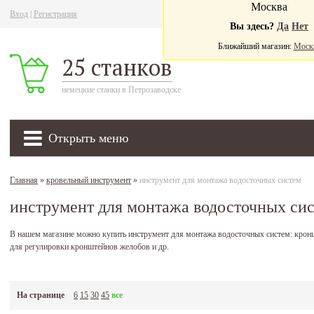
Москва
Вход
|
Регистрация
Ва
Вы здесь?
Да
Нет
Ближайший магазин:
Моск
25 станков
немецкие станки в Петрозаводске
Открыть меню
Главная
»
кровельный инструмент
»
инструмент для монтажа водосточных систем
инструмент для монтажа водосточных си
В нашем магазине можно купить инструмент для монтажа водосточных систем: крон
для регулировки кронштейнов желобов и др.
На странице
6
15
30
45
все