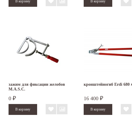
зажим для фиксации желобов
кронштейногиб Erdi 680
M.A.S.C.
0
16 400
₽
₽