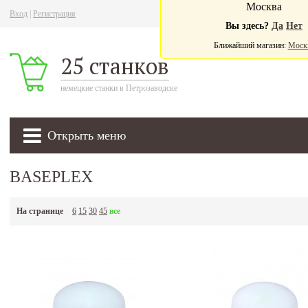
Москва
Вход
|
Регистрация
Ва
Вы здесь?
Да
Нет
Ближайший магазин:
Моск
25 станков
немецкие станки в Петрозаводске
Открыть меню
BASEPLEX
На странице
6
15
30
45
все