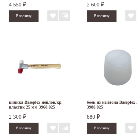
4 550
2 600
₽
₽
киянка Baseplex нейлон/кр.
боёк из нейлона Baseplex
пластик 25 мм 3968.025
3988.025
2 300
880
₽
₽