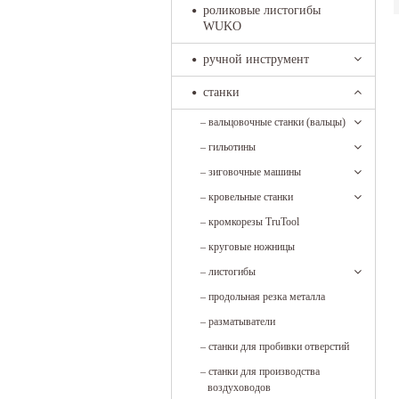
роликовые листогибы
WUKO
ручной инструмент
станки
–
вальцовочные станки (вальцы)
–
гильотины
–
зиговочные машины
–
кровельные станки
–
кромкорезы TruTool
–
круговые ножницы
–
листогибы
–
продольная резка металла
–
разматыватели
–
станки для пробивки отверстий
–
станки для производства
воздуховодов