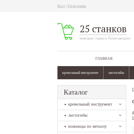
Вход
|
Регистрация
25 станков
немецкие станки в Петрозаводске
ГЛАВНАЯ
кровельный инструмент
листогибы
Г
Каталог
кровельный инструмент
ф
листогибы
ножницы по металлу