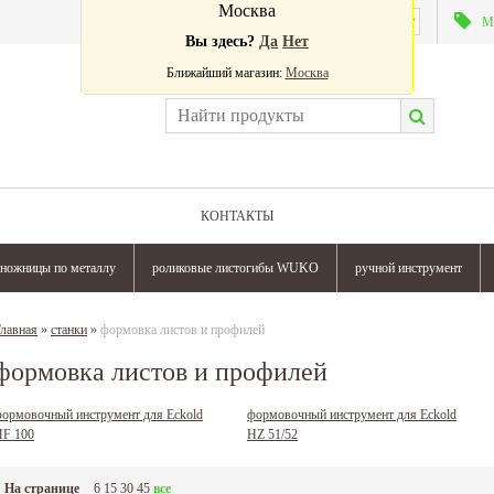
Москва
Валюта:
М
Вы здесь?
Да
Нет
Ближайший магазин:
Москва
КОНТАКТЫ
ножницы по металлу
роликовые листогибы WUKO
ручной инструмент
лавная
»
станки
»
формовка листов и профилей
формовка листов и профилей
ормовочный инструмент для Eckold
формовочный инструмент для Eckold
HF 100
HZ 51/52
На странице
6
15
30
45
все