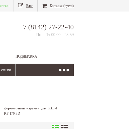
агазин
Блог
Корзина:
(пусто)
+7 (8142) 27-22-40
Пн—Пт 00:00—23:59
ПОДДЕРЖКА
станки
формовочный иструмент для Eckold
KF 170 PD