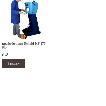
крафтформер Eckold KF 170
PD
0
₽