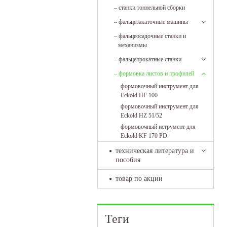
–
станки тоннельной сборки
–
фальцезакаточные машины
–
фальцеосадочные станки и
механизмы
–
фальцепрокатные станки
–
формовка листов и профилей
формовочный инструмент для
Eckold HF 100
формовочный инструмент для
Eckold HZ 51/52
формовочный иструмент для
Eckold KF 170 PD
техническая литература и
пособия
товар по акции
Теги