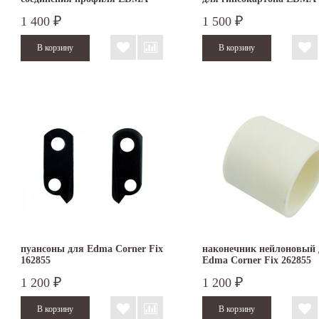
ULTRA PROFIL
PLAC&ROLL
1 400
1 500
₽
₽
пуансоны для Edma Corner Fix
наконечник нейлоновый 
162855
Edma Corner Fix 262855
1 200
1 200
₽
₽