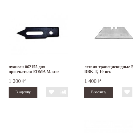
пуансон 062155 для
лезвия трапециевидные B
просекателя EDMA Master
DBK-T, 10 шт.
Profil
1 200
1 400
₽
₽