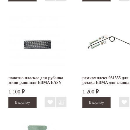
полотно плоское для рубанка
ремкомплект 031555 для
мини рашпиля EDMA EASY
резака EDMA для сланца
RAP
шифера
1 100
1 200
₽
₽