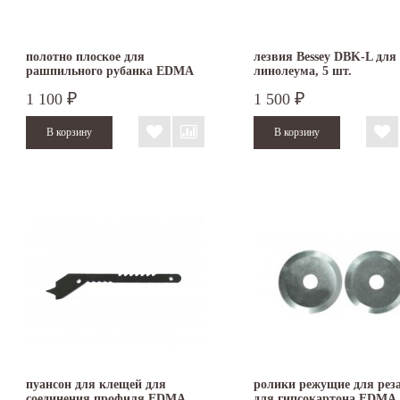
полотно плоское для
лезвия Bessey DBK-L для
рашпильного рубанка EDMA
линолеума, 5 шт.
VARIO RAP
1 100
1 500
₽
₽
пуансон для клещей для
ролики режущие для рез
соединения профиля EDMA
для гипсокартона EDMA