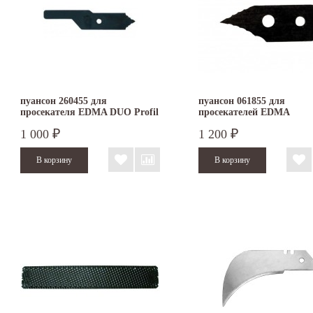
пуансон 260455 для
пуансон 061855 для
просекателя EDMA DUO Profil
просекателей EDMA
ERGOTOP и EDMA PO
1 000
1 200
₽
₽
PROFIL