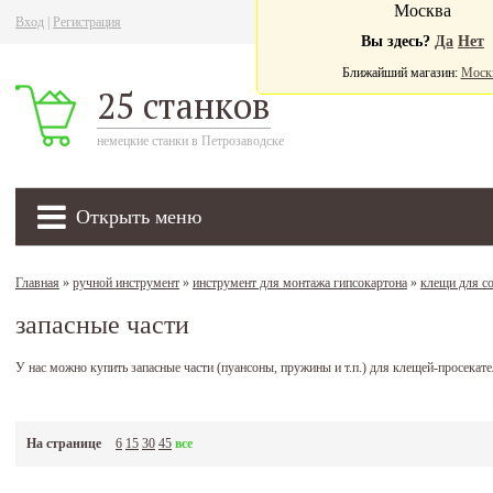
Москва
Вход
|
Регистрация
Ва
Вы здесь?
Да
Нет
Ближайший магазин:
Моск
25 станков
немецкие станки в Петрозаводске
Открыть меню
Главная
»
ручной инструмент
»
инструмент для монтажа гипсокартона
»
клещи для с
запасные части
У нас можно купить запасные части (пуансоны, пружины и т.п.) для клещей-просек
На странице
6
15
30
45
все