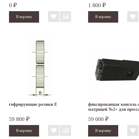
TF 350
0
1 800
₽
₽
гофрирующие ролики E
фиксированная консоль 
матрицей №2+ для пресс
TruTool TF 350
59 800
59 000
₽
₽