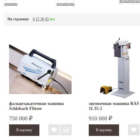
фальцепрока
машины
механизмы
На странице
6
15
30
45
все
фальцезакаточная машина
зиговочная машина RAS
Schlebach Flitzer
11.35-2
750 000
910 000
₽
₽