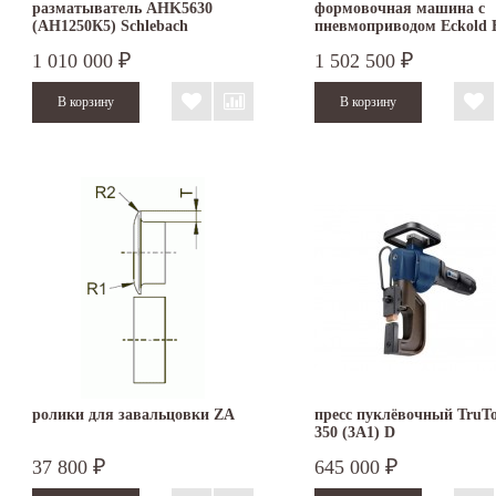
разматыватель AHK5630
формовочная машина с
(AH1250К5) Schlebach
пневмоприводом Eckold
100 PA
1 010 000
1 502 500
₽
₽
ролики для завальцовки ZA
пресс пуклёвочный TruTo
350 (3A1) D
37 800
645 000
₽
₽