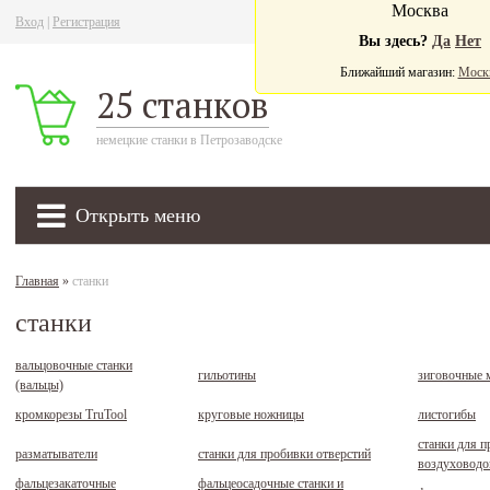
Москва
Вход
|
Регистрация
Ва
Вы здесь?
Да
Нет
Ближайший магазин:
Моск
25 станков
немецкие станки в Петрозаводске
Открыть меню
Главная
»
станки
станки
вальцовочные станки
гильотины
зиговочные
(вальцы)
кромкорезы TruTool
круговые ножницы
листогибы
станки для п
разматыватели
станки для пробивки отверстий
воздуховодо
фальцезакаточные
фальцеосадочные станки и