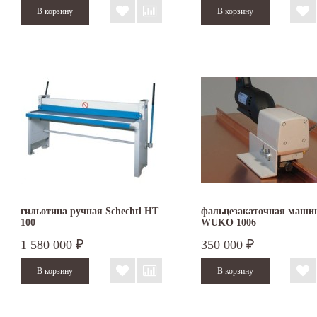
гильотина ручная Schechtl HT
фальцезакаточная маши
100
WUKO 1006
1 580 000
350 000
₽
₽