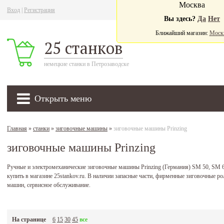
Москва
Вход
|
Регистрация
Ва
Вы здесь?
Да
Нет
Ближайший магазин:
Моск
25 станков
немецкие станки в Петрозаводске
Открыть меню
Главная
»
станки
»
зиговочные машины
»
зиговочные машины Prinzing
зиговочные машины Prinzing
Ручные и электромеханические зиговочные машины Prinzing (Германия) SM 50, SM 
купить в магазине 25stankov.ru. В наличии запасные части, фирменные зиговочные р
машин, сервисное обслуживание.
На странице
6
15
30
45
все