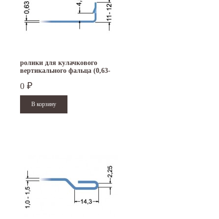
ролики для кулачкового
вертикального фальца (0,63-
1,0 мм) на RAS 22.09
0
₽