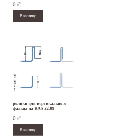
0
₽
15.10.2024
29.12.2023
Приглашаем посетить наш стенд на 30-й
Режим работы офисов в Москве и
ая
Международной промышленной выставке
Петербурге. Москва. 29 декабря 20
"Металл-Экспо'2024", которая...
9 до 18 часов; с 30 декабря 2023 г.,
Читать дальше
Читать дальше
ролики для вертикального
фальца на RAS 22.09
(нержавеющая сталь)
0
₽