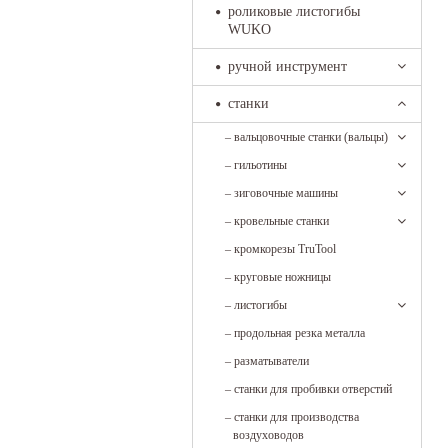
роликовые листогибы
WUKO
ручной инструмент
станки
–
вальцовочные станки (вальцы)
–
гильотины
–
зиговочные машины
–
кровельные станки
–
кромкорезы TruTool
–
круговые ножницы
–
листогибы
–
продольная резка металла
–
разматыватели
–
станки для пробивки отверстий
–
станки для производства
воздуховодов