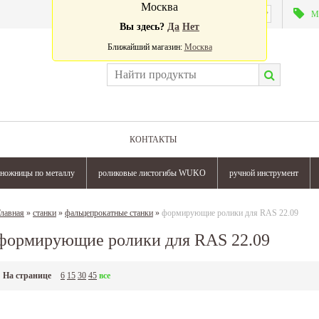
Москва
Валюта:
М
Вы здесь?
Да
Нет
Ближайший магазин:
Москва
КОНТАКТЫ
ножницы по металлу
роликовые листогибы WUKO
ручной инструмент
лавная
»
станки
»
фальцепрокатные станки
»
формирующие ролики для RAS 22.09
формирующие ролики для RAS 22.09
На странице
6
15
30
45
все