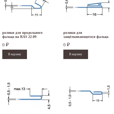
ролики для продольного
ролики для
фальца на RAS 22.09
защёлкивающегося фальца
(0,63 - 1,0 мм) на RAS 22.09
0
0
₽
₽