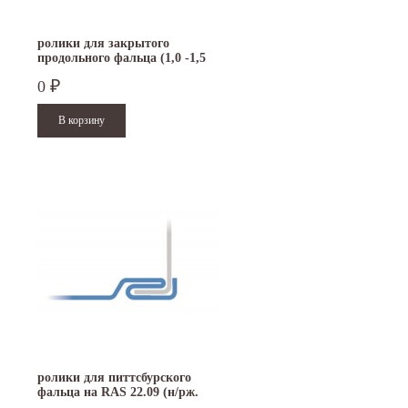
ролики для закрытого
продольного фальца (1,0 -1,5
мм) на RAS 22.09
0
₽
ролики для питтсбурского
фальца на RAS 22.09 (н/рж.
сталь 0,7-1,25)