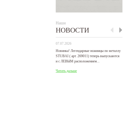
Наши
НОВОСТИ
07.07.2026
29
Новинка! Легендарные ножницы по металлу
Р
STUBAI ( арт. 269011) теперь выпускаются
пр
и с ЛЕВЫМ расположением...
де
31
Читать дальше
Ч