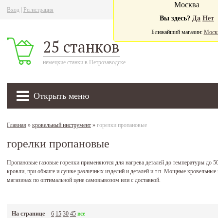
Москва
Вход
|
Регистрация
Ва
Вы здесь?
Да
Нет
Ближайший магазин:
Моск
25 станков
немецкие станки в Петрозаводске
Открыть меню
Главная
»
кровельный инструмент
»
горелки пропановые
горелки пропановые
Пропановые газовые горелки применяются для нагрева деталей до температуры до 50
кровли, при обжиге и сушке различных изделий и деталей и т.п. Мощные кровельны
магазинах по оптимальной цене самовывозом или с доставкой.
На странице
6
15
30
45
все