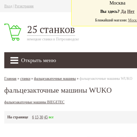
Москва
Вход
|
Регистрация
Ва
Вы здесь?
Да
Нет
Ближайший магазин:
Моск
25 станков
немецкие станки в Петрозаводске
Открыть меню
Главная
»
станки
»
фальцезакаточные машины
»
фальцезакточные машины WUKO
фальцезакточные машины WUKO
фальцезакаточные машины BIEGETEC
На странице
6
15
30
45
все