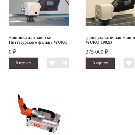
машинка для закатки
фальцезакаточная маши
Питтсбурского фальца WUKO
WUKO 1002В
1004
0
375 000
₽
₽