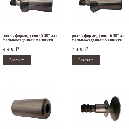
ролик формирующий 30° для
ролик формирующий 30° для
фальцеосадочной машинки
фальцеосадочной машинки
TruTool F 301
TruTool F 300
9 900
7 400
₽
₽