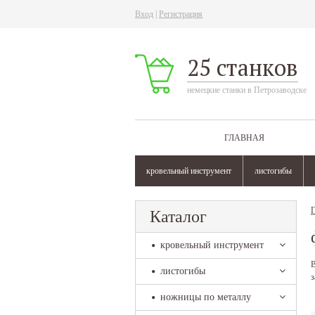
Вход
|
Регистрация
25 станков
немецкие станки в Петрозаводске
ГЛАВНАЯ
кровельный инструмент
листогибы
Г
Каталог
кровельный инструмент
В
листогибы
з
ножницы по металлу