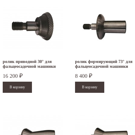
ролик приводной 30° для
ролик формирующий 73° для
фальцеосадочной машинки
фальцеосадочной машинки
TruTool F 301
TruTool F 300
16 200
8 400
₽
₽