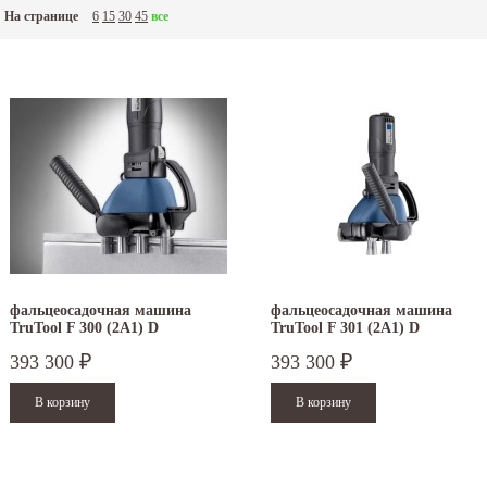
На странице
6
15
30
45
все
фальцеосадочная машина
фальцеосадочная машина
TruTool F 300 (2A1) D
TruTool F 301 (2A1) D
393 300
393 300
₽
₽