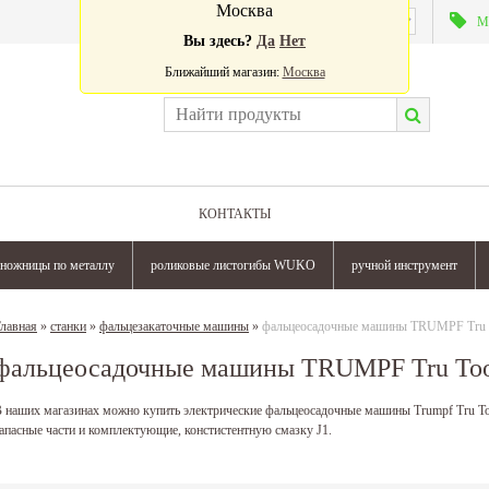
Москва
Валюта:
М
Вы здесь?
Да
Нет
Ближайший магазин:
Москва
КОНТАКТЫ
ножницы по металлу
роликовые листогибы WUKO
ручной инструмент
лавная
»
станки
»
фальцезакаточные машины
»
фальцеосадочные машины TRUMPF Tru 
фальцеосадочные машины TRUMPF Tru To
 наших магазинах можно купить электрические фальцеосадочные машины Trumpf Tru Tool
апасные части и комплектующие, констистентную смазку J1.