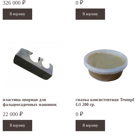
326 000
0
₽
₽
пластина опорная для
смазка консистентная Trumpf
фальцеосадочных машинок
G1 200 гр.
TruTool F 300 и F 301
22 000
0
₽
₽