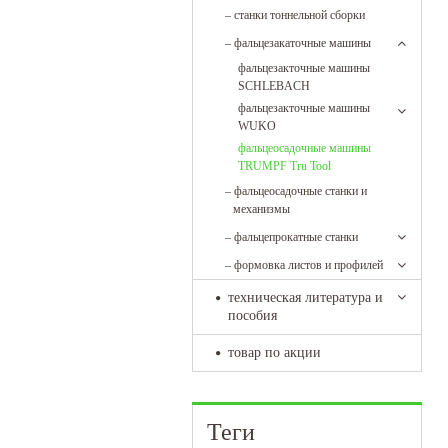
–
станки тоннельной сборки
–
фальцезакаточные машины
фальцезакточные машины
SCHLEBACH
фальцезакточные машины
WUKO
фальцеосадочные машины
TRUMPF Tru Tool
–
фальцеосадочные станки и
механизмы
–
фальцепрокатные станки
–
формовка листов и профилей
техническая литература и
пособия
товар по акции
Теги