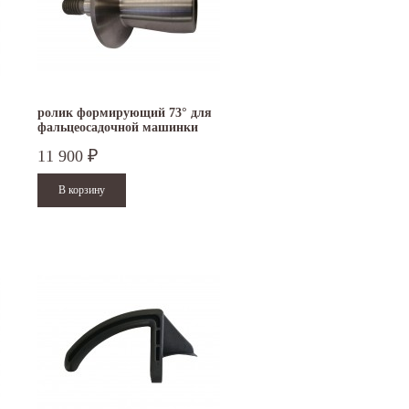
ролик формирующий 73° для
фальцеосадочной машинки
TruTool F 301
11 900
₽