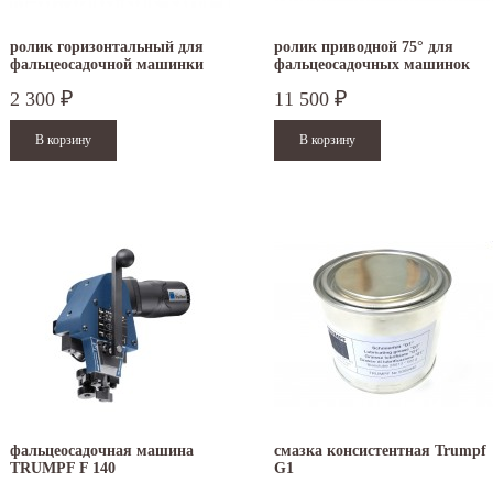
ролик горизонтальный для
ролик приводной 75° для
фальцеосадочной машинки
фальцеосадочных машинок
TruTool F 300/301
TruTool F 300 и F 301
2 300
11 500
₽
₽
.12.2025
30.04.2025
ежим работы офисов в новогодние
30 апреля - работаем в обычном режиме с
аздники 2025 - 2026 г.: г. Москва: 29, 30
01 по 04 мая - выходные дни с 05 по 07 м
кабря - работаем в обычном...
- работаем в обычном режиме с 08 по 11...
итать дальше
Читать дальше
фальцеосадочная машина
смазка консистентная Trumpf
TRUMPF F 140
G1