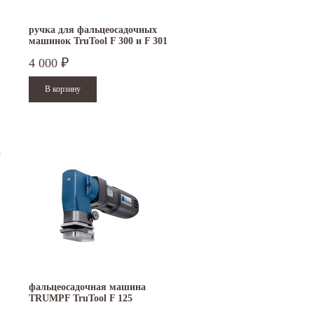
ручка для фальцеосадочных
машинок TruTool F 300 и F 301
4 000
₽
15.10.2024
29.12.2023
Приглашаем посетить наш стенд на 30-й
Режим работы офисов в Москве и
ая
Международной промышленной выставке...
Петербурге. Москва. 29 декабря 20
9 до 18 часов; с 30 декабря...
Читать дальше
Читать дальше
фальцеосадочная машина
TRUMPF TruTool F 125