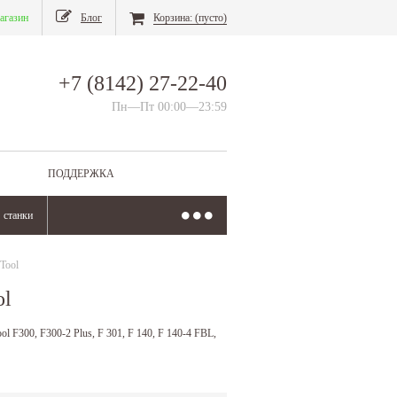
агазин
Блог
Корзина:
(пусто)
+7 (8142) 27-22-40
Пн—Пт 00:00—23:59
ПОДДЕРЖКА
станки
Tool
ol
 F300, F300-2 Plus, F 301, F 140, F 140-4 FBL,