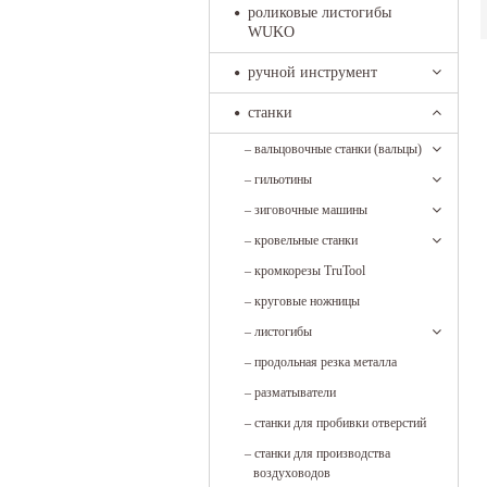
роликовые листогибы
WUKO
ручной инструмент
станки
–
вальцовочные станки (вальцы)
–
гильотины
–
зиговочные машины
–
кровельные станки
–
кромкорезы TruTool
–
круговые ножницы
–
листогибы
–
продольная резка металла
–
разматыватели
–
станки для пробивки отверстий
–
станки для производства
воздуховодов