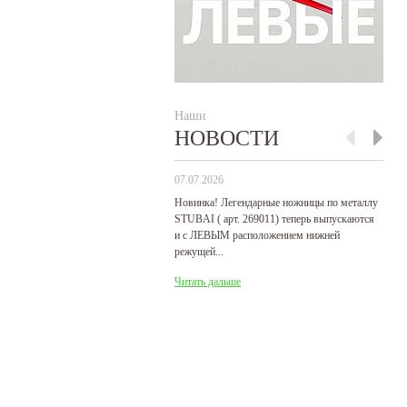
Наши
НОВОСТИ
07.07.2026
29
Новинка! Легендарные ножницы по металлу
Р
STUBAI ( арт. 269011) теперь выпускаются
пр
и с ЛЕВЫМ расположением нижней
де
режущей...
Ч
Читать дальше