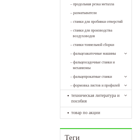
–
продольная резка металла
–
разматыватели
–
станки для пробивки отверстий
–
станки для производства
воздуховодов
–
станки тоннельной сборки
–
фальцезакаточные машины
–
фальцеосадочные станки и
механизмы
–
фальцепрокатные станки
–
формовка листов и профилей
техническая литература и
пособия
товар по акции
Теги