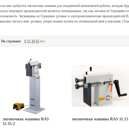
сли вам требуется зиговочная машина для ежедневной интенсивной работы, которая буд
ользу немецких производителей является оптимальным, так как зиговки из Германии соч
езопасность. Зигмашины из Германии: ручные и электромеханические производителей RAS
апасные части к ним: ролики, упоры можно купить по оптимальной цене в магазине 25sta
На странице
6
15
30
45
все
зиговочная машина RAS
зиговочная машина RAS 11.15
11.35-2