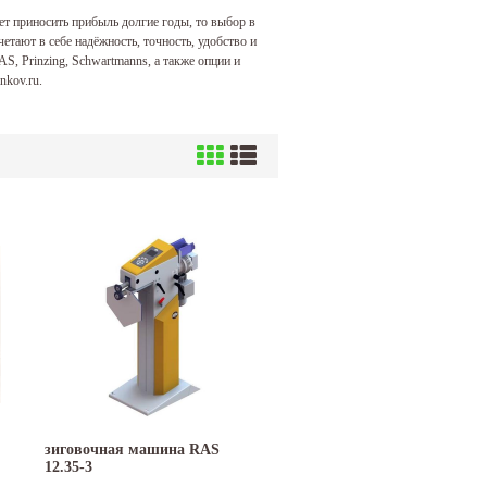
ет приносить прибыль долгие годы, то выбор в
етают в себе надёжность, точность, удобство и
, Prinzing, Schwartmanns, а также опции и
nkov.ru.
зиговочная машина RAS
12.35-3