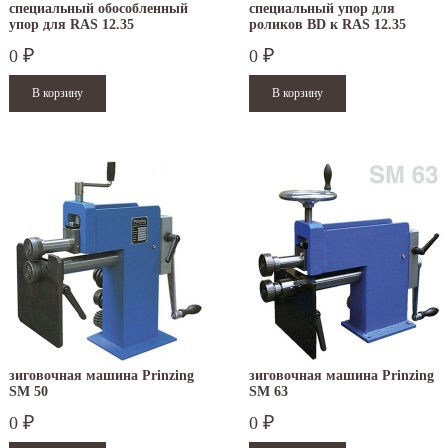
специальный обособленный
специальный упор для
упор для RAS 12.35
роликов BD к RAS 12.35
0
0
₽
₽
зиговочная машина Prinzing
зиговочная машина Prinzing
SM 50
SM 63
0
0
₽
₽