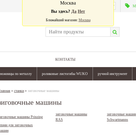
Москва
Валюта:
М
Вы здесь?
Да
Нет
Ближайший магазин:
Москва
КОНТАКТЫ
ножницы по металлу
роликовые листогибы WUKO
ручной инструмент
лавная
»
станки
»
зиговочные машины
зиговочные машины
зиговочные машины
зиговочные маши
иговочные машины Prinzing
RAS
Schwartmanns
пции для зиговочных
машин