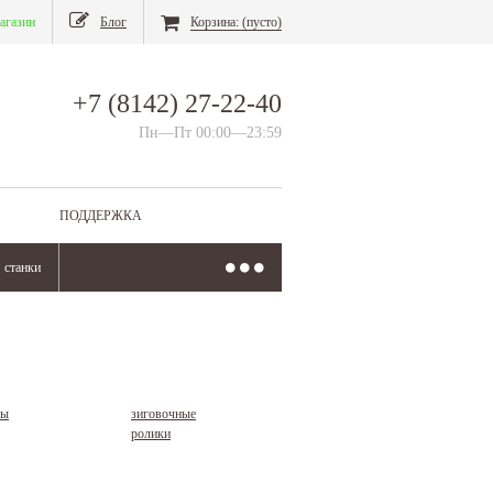
агазин
Блог
Корзина:
(пусто)
+7 (8142) 27-22-40
Пн—Пт 00:00—23:59
ПОДДЕРЖКА
станки
ны
зиговочные
ролики