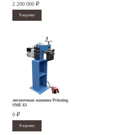
2 200 000
₽
зиговочная машина Prinzing
SMЕ 63
0
₽