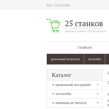
Вход
|
Регистрация
25 станков
немецкие станки в Петрозаводске
ГЛАВНАЯ
кровельный инструмент
листогибы
Г
Каталог
кровельный инструмент
листогибы
з
о
ножницы по металлу