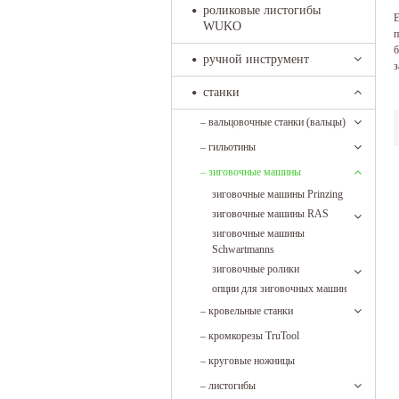
роликовые листогибы
Е
WUKO
п
б
ручной инструмент
з
станки
–
вальцовочные станки (вальцы)
–
гильотины
–
зиговочные машины
зиговочные машины Prinzing
зиговочные машины RAS
зиговочные машины
Schwartmanns
зиговочные ролики
опции для зиговочных машин
–
кровельные станки
–
кромкорезы TruTool
–
круговые ножницы
–
листогибы