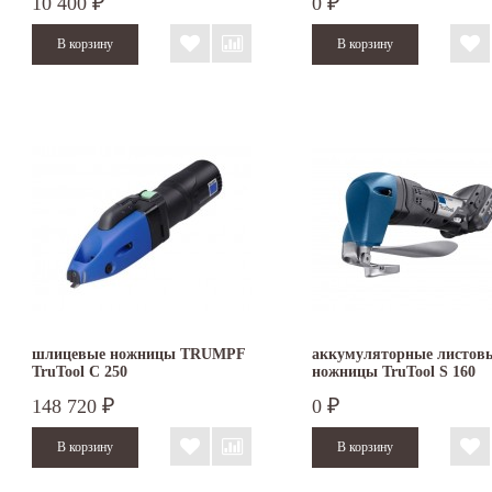
10 400
0
₽
₽
шлицевые ножницы TRUMPF
аккумуляторные листов
TruTool C 250
ножницы TruTool S 160
148 720
0
₽
₽