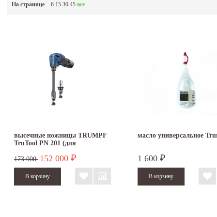
На странице
6
15
30
45
все
высечные ножницы TRUMPF
масло универсальное Tr
TruTool PN 201 (для
профнастила)
152 000
1 600
₽
₽
173 000