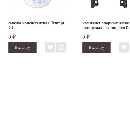
смазка консистентная Trumpf
комплект опорных лезви
G1
шлицевых ножниц TruTo
160
0
0
₽
₽