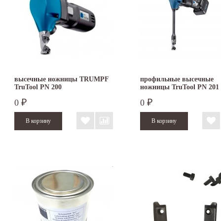
высечные ножницы TRUMPF
профильные высечные
TruTool PN 200
ножницы TruTool PN 201
аккумулятор 18 В
0
0
₽
₽