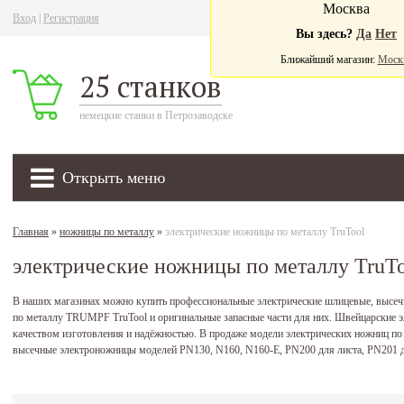
Москва
Вход
|
Регистрация
Ва
Вы здесь?
Да
Нет
Ближайший магазин:
Моск
25 станков
немецкие станки в Петрозаводске
Открыть меню
Главная
»
ножницы по металлу
»
электрические ножницы по металлу TruTool
электрические ножницы по металлу TruT
В наших магазинах можно купить профессиональные электрические шлицевые, высеч
по металлу TRUMPF TruTool и оригинальные запасные части для них. Швейцарск
качеством изготовления и надёжностью. В продаже модели электрических ножниц по 
высечные электроножницы моделей PN130, N160, N160-E, PN200 для листа, PN201 д