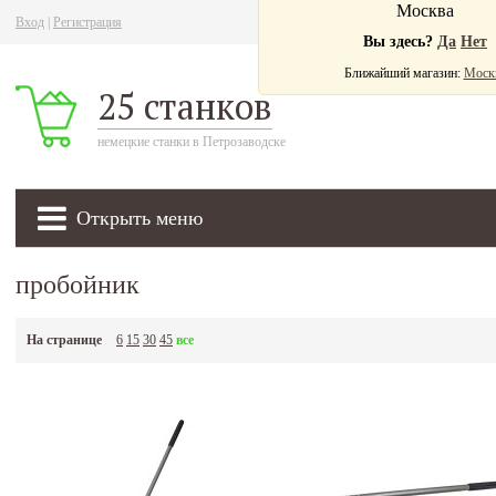
Москва
Вход
|
Регистрация
Ва
Вы здесь?
Да
Нет
Ближайший магазин:
Моск
25 станков
немецкие станки в Петрозаводске
Открыть меню
пробойник
На странице
6
15
30
45
все