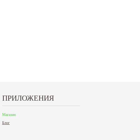
15.10.2024
29.12.2023
Приглашаем посетить наш стенд на 30-й
Режим работы офисов в Москве и
ая
Международной промышленной выставке
Петербурге. Москва. 29 декабря 20
"Металл-Экспо'2024", которая пройдет с
9 до 18 часов; с 30 декабря 2023 г.,
29...
Читать дальше
Читать дальше
ПРИЛОЖЕНИЯ
Магазин
Блог