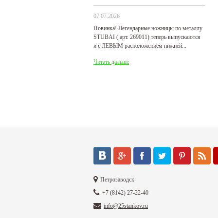
07.07.2026
29
Новинка! Легендарные ножницы по металлу
Р
STUBAI ( арт. 269011) теперь выпускаются
пр
и с ЛЕВЫМ расположением нижней...
де
Читать дальше
Ч
Петрозаводск
+7 (8142) 27-22-40
info@25stankov.ru