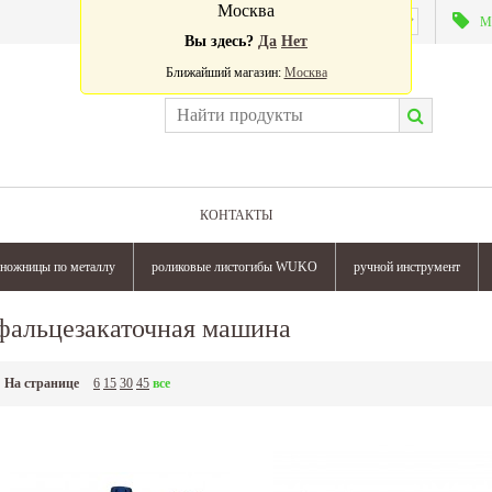
Москва
Валюта:
М
Вы здесь?
Да
Нет
Ближайший магазин:
Москва
КОНТАКТЫ
ножницы по металлу
роликовые листогибы WUKO
ручной инструмент
фальцезакаточная машина
На странице
6
15
30
45
все