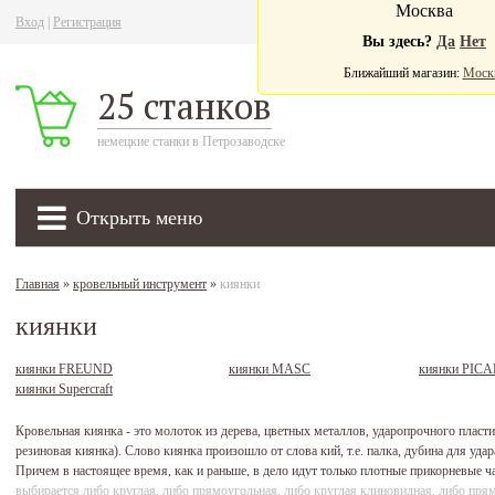
Москва
Вход
|
Регистрация
Ва
Вы здесь?
Да
Нет
Ближайший магазин:
Моск
25 станков
немецкие станки в Петрозаводске
Открыть меню
Главная
»
кровельный инструмент
»
киянки
киянки
киянки FREUND
киянки MASC
киянки PIC
киянки Supercraft
Кровельная киянка - это молоток из дерева, цветных металлов, ударопрочного пласти
резиновая киянка). Слово киянка произошло от слова кий, т.е. палка, дубина для уда
Причем в настоящее время, как и раньше, в дело идут только плотные прикорневые ч
выбирается либо круглая, либо прямоугольная, либо круглая клиновидная, либо пря