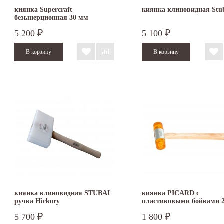
киянка Supercraft
киянка клиновидная Stu
безынерционная 30 мм
3366.030
5 200
5 100
₽
₽
киянка клиновидная STUBAI
киянка PICARD с
ручка Hickory
пластиковыми бойками 
2522001-27
5 700
1 800
₽
₽