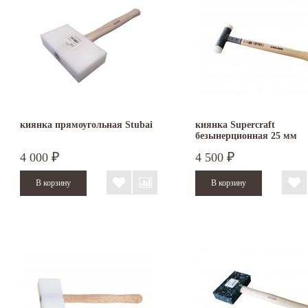
киянка прямоугольная Stubai
киянка Supercraft
безынерционная 25 мм
3366.025
4 000
4 500
₽
₽