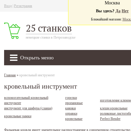
Москва
Вход
|
Регистрация
Ва
Вы здесь?
Да
Нет
Ближайший магазин:
Моск
25 станков
немецкие станки в Петрозаводске
Открыть меню
Главная
»
кровельный инструмент
кровельный инструмент
вспомогательный кровельный
горелки
изготовление клямм
инструмент
пропановые
инструмент для шифера (сланца)
киянки
клещи кровельные
оправки
роликовые листогиб
кровельные рамки
кровельные
Perfect Bender
Фальцевая кровля имеет значительное распространение в современном строительстве