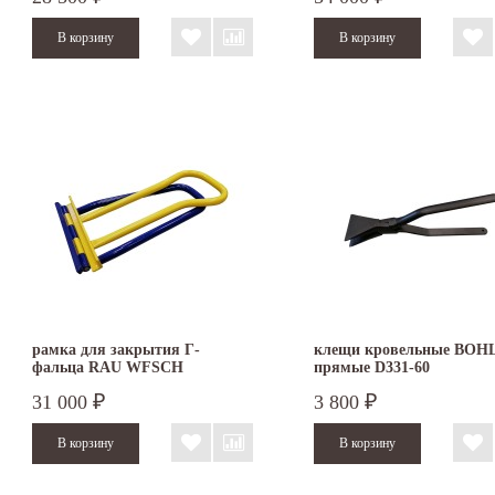
рамка для закрытия Г-
клещи кровельные BOH
фальца RAU WFSCH
прямые D331-60
31 000
3 800
₽
₽