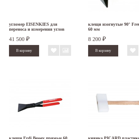
угломер EISENKIES для
клещи изогнутые 90° Fre
переноса и измерения углов
60 мм
500 х 250 мм
41 500
8 200
₽
₽
клещи Erdi Bessey прямые 60
киянка PICARD пластик