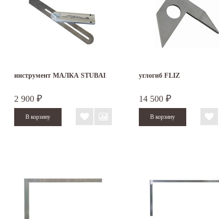
инструмент МАЛКА STUBAI
углогиб FLIZ
2 900
14 500
₽
₽