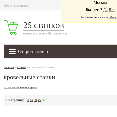
Москва
Вход
|
Регистрация
Ва
Вы здесь?
Да
Нет
Ближайший магазин:
Моск
25 станков
немецкие станки в Петрозаводске
Открыть меню
Главная
»
станки
»
кровельные станки
кровельные станки
изгиб кровельных картин
На странице
6
15
30
45
все