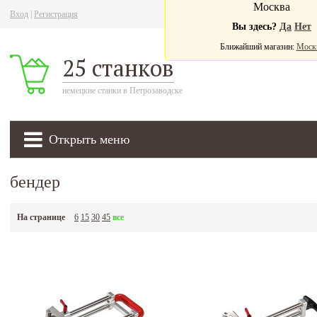
Москва
Вход
|
Регистрация
Ва
Вы здесь?
Да
Нет
Ближайший магазин:
Моск
25 станков
немецкие станки в Петрозаводске
Открыть меню
бендер
На странице
6
15
30
45
все