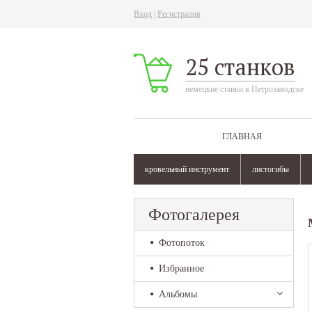
Вход
|
Регистрация
25 станков
немецкие станки в Петрозаводске
ГЛАВНАЯ
кровельный инструмент
листогибы
Фотогалерея
Фотопоток
Избранное
Альбомы