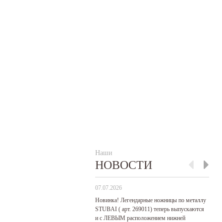
Наши
НОВОСТИ
07.07.2026
29
Новинка! Легендарные ножницы по металлу
Р
STUBAI ( арт. 269011) теперь выпускаются
пр
и с ЛЕВЫМ расположением нижней
де