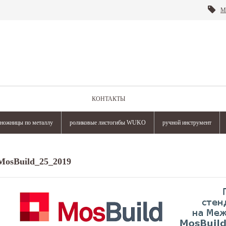
М
КОНТАКТЫ
ножницы по металлу
роликовые листогибы WUKO
ручной инструмент
MosBuild_25_2019