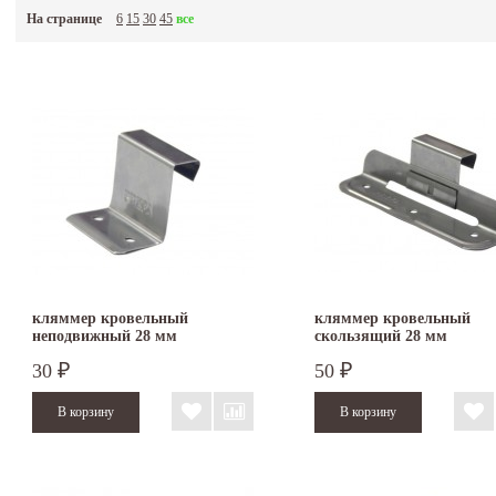
На странице
6
15
30
45
все
кляммер кровельный
кляммер кровельный
неподвижный 28 мм
скользящий 28 мм
30
50
₽
₽