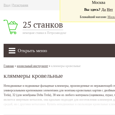
Москва
Вход
|
Регистрация
Ва
Вы здесь?
Да
Нет
Ближайший магазин:
Моск
25 станков
немецкие станки в Петрозаводске
Открыть меню
Главная
»
кровельный инструмент
»
кляммеры кровельные
кляммеры кровельные
Неподвижные и подвижные фальцевые кляммеры, произведенные из нержавеющей стал
универсальными крепежными элементами для монтажа кровельных картин с двойным 
Trela), 32 (для мембраны Delta Trela), 38 мм из любого материала (оцинковка, пурал,
является инертным металлом, она идеально подходит для изготовления кляммеров для
средой, ни с другими металлами. Купить неподвижные и скользящие кровельные кля
магазине 25stankov.ru.