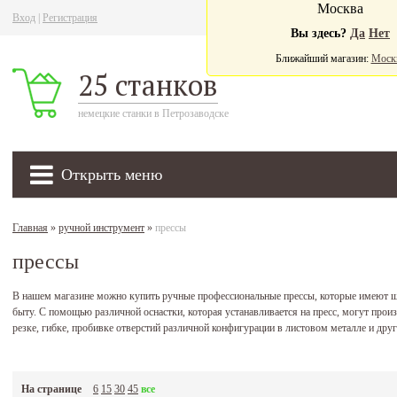
Москва
Вход
|
Регистрация
Ва
Вы здесь?
Да
Нет
Ближайший магазин:
Моск
25 станков
немецкие станки в Петрозаводске
Открыть меню
Главная
»
ручной инструмент
»
прессы
прессы
В нашем магазине можно купить ручные профессиональные прессы, которые имеют ш
быту. С помощью различной оснастки, которая устанавливается на пресс, могут произ
резке, гибке, пробивке отверстий различной конфигурации в листовом металле и друг
На странице
6
15
30
45
все