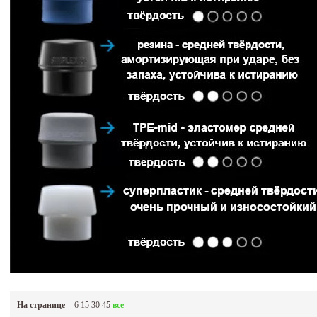
На странице
6
15
30
45
все