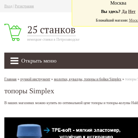
Москва
Вход
|
Регистрация
Ва
Вы здесь?
Да
Нет
Ближайший магазин:
Моск
25 станков
немецкие станки в Петрозаводске
Открыть меню
Главная
»
ручной инструмент
»
молотки, кувалды, топоры и бойки Simplex
»
топоры 
топоры Simplex
В наших магазинах можно купить по оптимальной цене топоры и топоры-колуны Hald