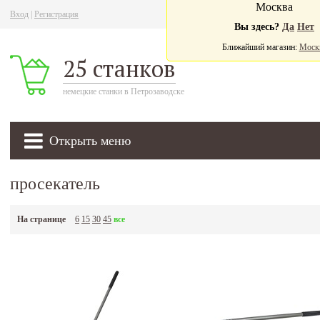
Москва
Вход
|
Регистрация
Ва
Вы здесь?
Да
Нет
Ближайший магазин:
Моск
25 станков
немецкие станки в Петрозаводске
Открыть меню
просекатель
На странице
6
15
30
45
все