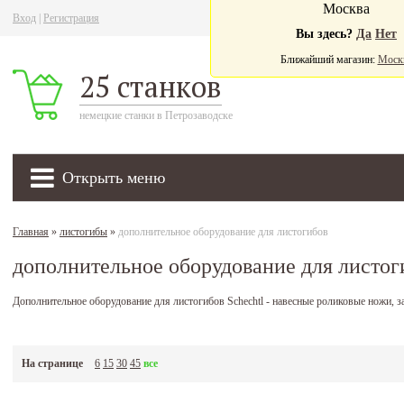
Москва
Вход
|
Регистрация
Ва
Вы здесь?
Да
Нет
Ближайший магазин:
Моск
25 станков
немецкие станки в Петрозаводске
Открыть меню
Главная
»
листогибы
»
дополнительное оборудование для листогибов
дополнительное оборудование для листог
Дополнительное оборудование для листогибов Schechtl - навесные роликовые ножи, з
На странице
6
15
30
45
все