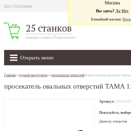
Москва
Вход
|
Регистрация
Ва
Вы здесь?
Да
Нет
Ближайший магазин:
Моск
25 станков
немецкие станки в Петрозаводске
Открыть меню
Главная
»
ручной инструмент
»
просекатели отверстий
»
просекатель овальных отве
просекатель овальных отверстий TAMA 1
Артикул:
17011101
Пожалуйста, выбер
Диаметр отверстия