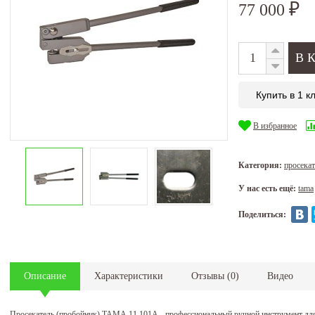
77 000
₽
Купить в 1 к
В избранное
Категория:
просекат
У нас есть ещё:
tama
Поделиться:
Описание
Характеристики
Отзывы
(
0
)
Видео
Просекатель (пробойник) ТАМА 11 101А - профессиональный ручной инструмент дл